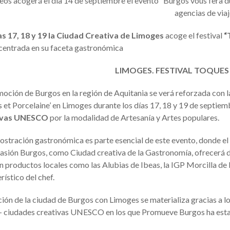
os acogerá el día 14 de septiembre el evento “Burgos vous fera du 
agencias de via
as 17, 18 y 19 la Ciudad Creativa de Limoges
acoge el festival
“
 centrada en su faceta gastronómica
LIMOGES. FESTIVAL TOQUES
oción de Burgos en la región de Aquitania se verá reforzada con la
 et Porcelaine’ en Limoges durante los días 17, 18 y 19 de septiem
ivas UNESCO
por la modalidad de Artesanía y Artes populares.
stración gastronómica es parte esencial de este evento, donde el 
casión Burgos, como Ciudad creativa de la Gastronomía, ofrecerá 
n productos locales como las Alubias de Ibeas, la IGP Morcilla de 
rístico del chef.
ción de la ciudad de Burgos con Limoges se materializa gracias a lo
ciudades creativas UNESCO en los que Promueve Burgos ha estado