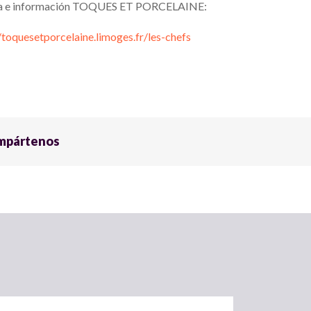
a e información TOQUES ET PORCELAINE:
/toquesetporcelaine.limoges.fr/les-chefs
mpártenos