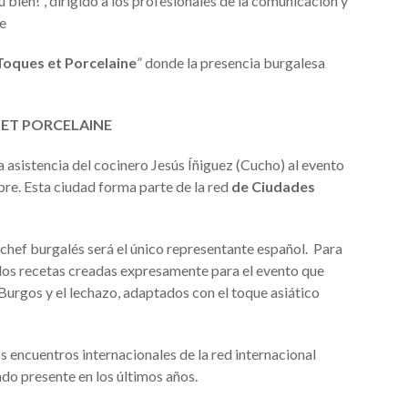
bien!”, dirigido a los profesionales de la comunicación y
je
Toques et Porcelaine
” donde la presencia burgalesa
 ET PORCELAINE
 asistencia del cocinero Jesús Íñiguez (Cucho) al evento
bre. Esta ciudad forma parte de la red
de Ciudades
chef burgalés será el único representante español. Para
dos recetas creadas expresamente para el evento que
Burgos y el lechazo, adaptados con el toque asiático
s encuentros internacionales de la red internacional
 presente en los últimos años.