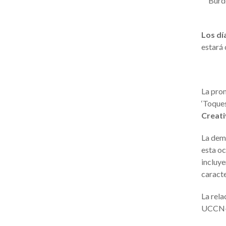
Burde
Los dí
estará
La prom
‘Toques
Creat
La demo
esta o
incluye
caracte
La rela
UCCN- 