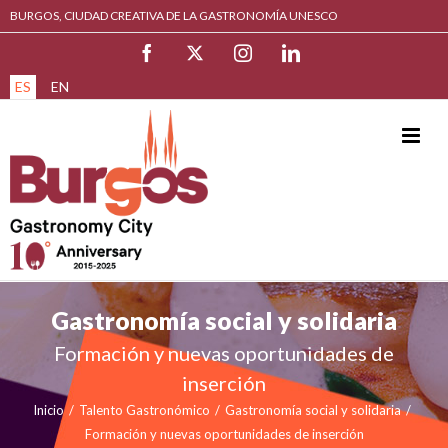
Saltar
BURGOS, CIUDAD CREATIVA DE LA GASTRONOMÍA UNESCO
al
Facebook
X
Instagram
LinkedIn
contenido
ES
EN
Gastronomía social y solidaria
Formación y nuevas oportunidades de
inserción
Inicio
/
Talento Gastronómico
/
Gastronomía social y solidaria
/
Formación y nuevas oportunidades de inserción