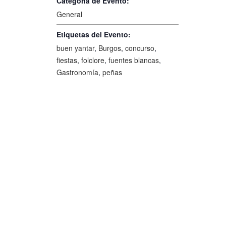
Categoría de Evento:
General
Etiquetas del Evento:
buen yantar
,
Burgos
,
concurso
,
fiestas
,
folclore
,
fuentes blancas
,
Gastronomía
,
peñas