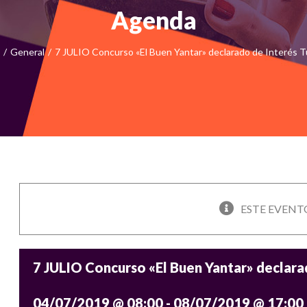
Agenda
/
General
/
7 JULIO Concurso «El Buen Yantar» declarado de Interés Tu
ESTE EVENT
7 JULIO Concurso «El Buen Yantar» declarad
04/07/2019 @ 08:00
-
08/07/2019 @ 17:00