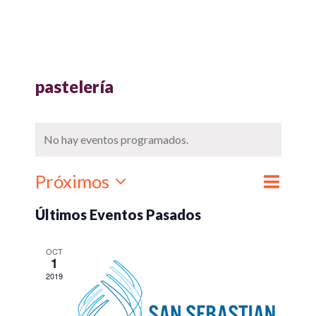
pastelería
No hay eventos programados.
Naveg
Próximos
Navegaci
Lista
Buscar
de
Selecciona
de
vistas
Últimos Eventos Pasados
la
búsqueda
de
fecha.
y
Event
OCT
vistas
1
de
2019
Eventos