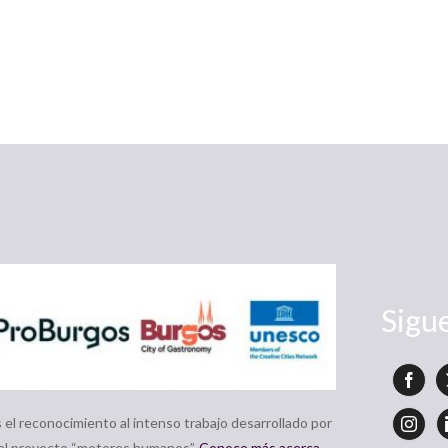
Sigu
el reconocimiento al intenso trabajo desarrollado por
 el proyecto “motores humanos”.
Conoce más acerca